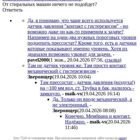
От стиральных машин ничего не подойдет?
Ответить
Да, я понимаю, что чаще всего используется
датчик давления "контакт с гистерезисом" - но
воможно даже он как-то применим к задаче?
Например на один-два нужных пороговых уровня
подцепить прессостат? Кроме того, есть и датчики
которые показывают именно уровень. Хотя их
диапазон возможно узковат для задачи.
-
pavel2000
(1 знак., 20.04.2026 07:56
,
ссылка
)
Там не датчик уровня же. Там просто контакт
механический с гистерезезисом
-
Звepoящep
(19.04.2026 10:04
)
Там прессостат - датчик давления (воздуха!)
на ~100 мм вод. ст. Трубка в бак, налилось -
замкнуло.
-
maik-vs
(19.04.2026 16:14
)
Да. Только он вроде механический, а
не электронный.
-
Звepoящep
(20.04.2026 08:08
)
Конечно. Мембрана и контакт.
Надёжно.
-
maik-vs
(20.04.2026
11:46
)
Лето 7534 от сотворения мира. При использовании материалов сайта ссылка на
caxapу