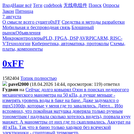
Вход
Наше всё
Теги
codebook
无线电组件
Поиск
Опросы
Закон
Пятница
7 августа
О смысле всего сущего
0xFF
Средства и методы разработки
Мобильная и беспроводная связь
Блошиный
рынок
Объявления
Микроконтроллеры
PLD, FPGA, DSP
AVR
PIC
ARM, RISC-
V
Технологии
Кибернетика, автоматика, протоколы
Схемы,
платы, компоненты
0xFF
1582404
Топик полностью
pavel2000
(18.04.2026 14:44, просмотров: 119)
ответил
Гyдвин
на
Сейчас долго ковырял Озон в поисках недорогого
механического манометра на 50 кПа, а лучше меньше -
измерять уровень воды в баке на бане. Даже задумалсо о
mpx5100dp, которые у меня где то завалялись. Дятел... Ибо
вспомнил, что покойная матушка доверяла только ручным
тонометрам ( надувала сколько хотелось видеть), порвала кучу
манжет. А манометры от них где то скапливались. Аккурат на
40 кПа. Так что в баню только хардкор без всяческой
электроники - спиртовый термометр,