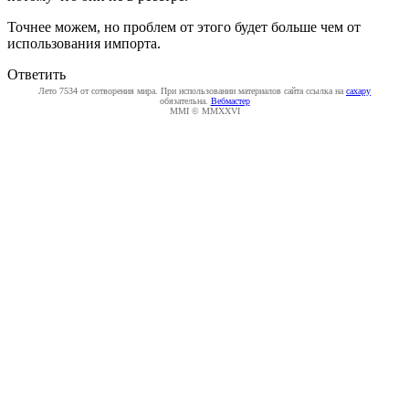
Точнее можем, но проблем от этого будет больше чем от
использования импорта.
Ответить
Лето 7534 от сотворения мира. При использовании материалов сайта ссылка на
caxapу
обязательна.
Вебмастер
MMI © MMXXVI