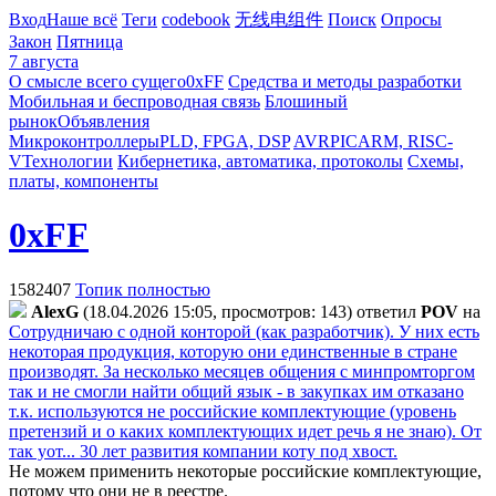
Вход
Наше всё
Теги
codebook
无线电组件
Поиск
Опросы
Закон
Пятница
7 августа
О смысле всего сущего
0xFF
Средства и методы разработки
Мобильная и беспроводная связь
Блошиный
рынок
Объявления
Микроконтроллеры
PLD, FPGA, DSP
AVR
PIC
ARM, RISC-
V
Технологии
Кибернетика, автоматика, протоколы
Схемы,
платы, компоненты
0xFF
1582407
Топик полностью
AlexG
(18.04.2026 15:05, просмотров: 143)
ответил
POV
на
Сотрудничаю с одной конторой (как разработчик). У них есть
некоторая продукция, которую они единственные в стране
производят. За несколько месяцев общения с минпромторгом
так и не смогли найти общий язык - в закупках им отказано
т.к. используются не российские комплектующие (уровень
претензий и о каких комплектующих идет речь я не знаю). От
так уот... 30 лет развития компании коту под хвост.
Не можем применить некоторые российские комплектующие,
потому что они не в реестре.