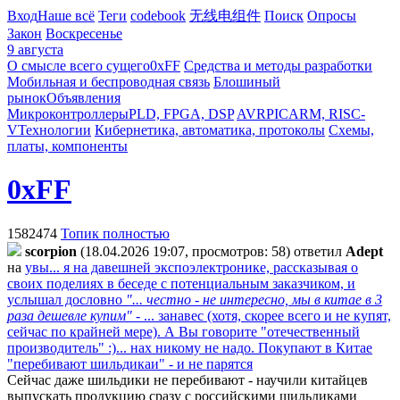
Вход
Наше всё
Теги
codebook
无线电组件
Поиск
Опросы
Закон
Воскресенье
9 августа
О смысле всего сущего
0xFF
Средства и методы разработки
Мобильная и беспроводная связь
Блошиный
рынок
Объявления
Микроконтроллеры
PLD, FPGA, DSP
AVR
PIC
ARM, RISC-
V
Технологии
Кибернетика, автоматика, протоколы
Схемы,
платы, компоненты
0xFF
1582474
Топик полностью
scorpion
(18.04.2026 19:07, просмотров: 58)
ответил
Adept
на
увы... я на давешней экспоэлектронике, рассказывая о
своих поделиях в беседе с потенциальным заказчиком, и
услышал дословно
"... честно - не интересно, мы в китае в 3
раза дешевле купим"
- ... занавес (хотя, скорее всего и не купят,
сейчас по крайней мере). А Вы говорите "отечественный
производитель" :)... нах никому не надо. Покупают в Китае
"перебивают шильдикаи" - и не парятся
Сейчас даже шильдики не перебивают - научили китайцев
выпускать продукцию сразу с российскими шильдиками