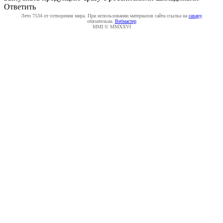
Ответить
Лето 7534 от сотворения мира. При использовании материалов сайта ссылка на
caxapу
обязательна.
Вебмастер
MMI © MMXXVI