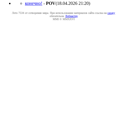
конечно!
-
POV
(18.04.2026 21:20
)
Лето 7534 от сотворения мира. При использовании материалов сайта ссылка на
caxapу
обязательна.
Вебмастер
MMI © MMXXVI