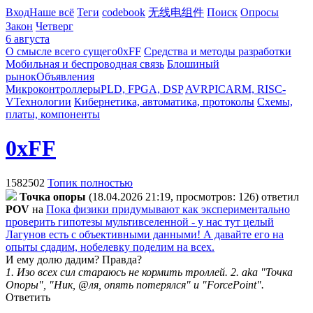
Вход
Наше всё
Теги
codebook
无线电组件
Поиск
Опросы
Закон
Четверг
6 августа
О смысле всего сущего
0xFF
Средства и методы разработки
Мобильная и беспроводная связь
Блошиный
рынок
Объявления
Микроконтроллеры
PLD, FPGA, DSP
AVR
PIC
ARM, RISC-
V
Технологии
Кибернетика, автоматика, протоколы
Схемы,
платы, компоненты
0xFF
1582502
Топик полностью
Toчкa oпopы
(18.04.2026 21:19, просмотров: 126)
ответил
POV
на
Пока физики придумывают как экспериментально
проверить гипотезы мультивселенной - у нас тут целый
Лагунов есть с объективными данными! А давайте его на
опыты сдадим, нобелевку поделим на всех.
И ему долю дадим? Правда?
1. Изо всех сил стараюсь не кормить троллей. 2. aka "Точка
Опоры", "Ник, @ля, опять потерялся" и "ForcePoint".
Ответить