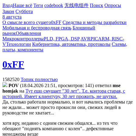
Вход
Наше всё
Теги
codebook
无线电组件
Поиск
Опросы
Закон
Суббота
8 августа
О смысле всего сущего
0xFF
Средства и методы разработки
Мобильная и беспроводная связь
Блошиный
рынок
Объявления
Микроконтроллеры
PLD, FPGA, DSP
AVR
PIC
ARM, RISC-
V
Технологии
Кибернетика, автоматика, протоколы
Схемы,
платы, компоненты
0xFF
1582520
Топик полностью
POV
(18.04.2026 21:51, просмотров: 141)
ответил
mse
homjak
на
Тут ещо смущает "30 лет". Т.е. контора старая, с
историей. Имеет клиентуру, 30 лет прожить, не шутки.
Да, столько работали нормально, и вот начались проблемы где
не ждали... может просто прокисли они, свежих людей в
руководстве не хватает...
хотя вру, недавно с одним свежим общался... из тех что
обещают "поднять компанию с колен".. дефективные
менеджеры везде