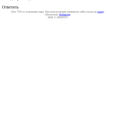
Ответить
Лето 7534 от сотворения мира. При использовании материалов сайта ссылка на
caxapу
обязательна.
Вебмастер
MMI © MMXXVI