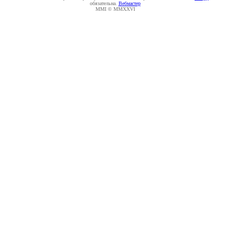
обязательна.
Вебмастер
MMI © MMXXVI