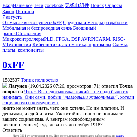
Вход
Наше всё
Теги
codebook
无线电组件
Поиск
Опросы
Закон
Пятница
7 августа
О смысле всего сущего
0xFF
Средства и методы разработки
Мобильная и беспроводная связь
Блошиный
рынок
Объявления
Микроконтроллеры
PLD, FPGA, DSP
AVR
PIC
ARM, RISC-
V
Технологии
Кибернетика, автоматика, протоколы
Схемы,
платы, компоненты
0xFF
1582537
Топик полностью
Лaгyнoв
(19.04.2026 07:26, просмотров: 71)
ответил
Toчкa
oпopы
на
Что-ж Вы недотыкомка этакий... не надо было их
нанимать. Они сами, побыв "
тягловыми животными
", хотели
социализма и коммунизма.
никто не может знать, чего они хотели. Но им платили. И
деньгами, и едой и всем. Уж китайцы точно не понимали
вашего социализма. А венграм (освобожденным
военнопленным) куда деваться до ноября 1918?
Ответить
Лето 7534 от сотворения мира. При использовании материалов сайта ссылка на
caxapу