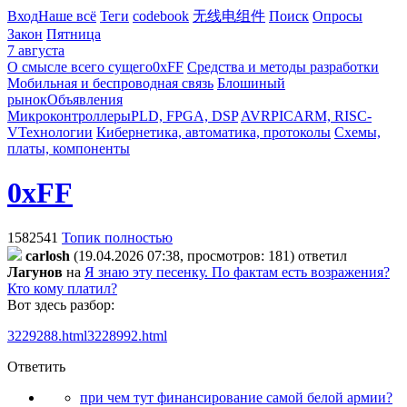
Вход
Наше всё
Теги
codebook
无线电组件
Поиск
Опросы
Закон
Пятница
7 августа
О смысле всего сущего
0xFF
Средства и методы разработки
Мобильная и беспроводная связь
Блошиный
рынок
Объявления
Микроконтроллеры
PLD, FPGA, DSP
AVR
PIC
ARM, RISC-
V
Технологии
Кибернетика, автоматика, протоколы
Схемы,
платы, компоненты
0xFF
1582541
Топик полностью
carlosh
(19.04.2026 07:38, просмотров: 181)
ответил
Лaгyнoв
на
Я знаю эту песенку. По фактам есть возражения?
Кто кому платил?
Вот здесь разбор:
3229288.html
3228992.html
Ответить
при чем тут финансирование самой белой армии?