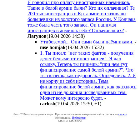
Я говорил про оплату иностранных наемников.
Такие в белой армии были? Кто их оплачивал? Те
200 тыс иностранцев в Кр. армии оплачивали
большевики из золотого запаса России. У Колчака
тоже была часть того запаса. Он нанимал
иностранцев в армию к себе? Оплачивал их?
-
Лaгyнoв
(19.04.2026 14:38
)
Утибоземой... Они сами были наёмниками.
-
mse homjak
(19.04.2026 15:32
)
1. Ты писал: "нет таких фактов - получения
денег белыми от иностранцев". Я дал
ссылку. Теперь ты пишешь: "при чем тут
финансирование самой белой армии?". Что
ты скачешь, как недоросль. Определись. 2. Я
не корчу из себя историка. Тема
финансирование белой армии, как оказалось,
одна из не до конца исследованных тем.
Может кому интересно будет.
-
carlosh
(19.04.2026 15:30
,
+1
)
Лето 7534 от сотворения мира. При использовании материалов сайта ссылка на
caxapу
обязательна.
Вебмастер
MMI © MMXXVI