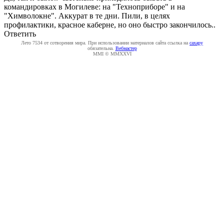
командировках в Могилеве: на "Техноприборе" и на
"Химволокне". Аккурат в те дни. Пили, в целях
профилактики, красное каберне, но оно быстро закончилось..
Ответить
Лето 7534 от сотворения мира. При использовании материалов сайта ссылка на
caxapу
обязательна.
Вебмастер
MMI © MMXXVI