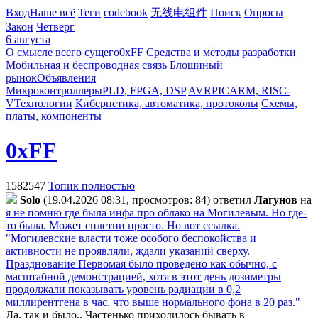
Вход
Наше всё
Теги
codebook
无线电组件
Поиск
Опросы
Закон
Четверг
6 августа
О смысле всего сущего
0xFF
Средства и методы разработки
Мобильная и беспроводная связь
Блошиный
рынок
Объявления
Микроконтроллеры
PLD, FPGA, DSP
AVR
PIC
ARM, RISC-
V
Технологии
Кибернетика, автоматика, протоколы
Схемы,
платы, компоненты
0xFF
1582547
Топик полностью
Solo
(19.04.2026 08:31, просмотров: 84)
ответил
Лaгyнoв
на
я не помню где была инфа про облако на Могилевым. Но где-
то была. Может сплетни просто. Но вот ссылка.
"Могилевские власти тоже особого беспокойства и
активности не проявляли, ждали указаний сверху.
Празднование Первомая было проведено как обычно, с
масштабной демонстрацией, хотя в этот день дозиметры
продолжали показывать уровень радиации в 0,2
миллирентгена в час, что выше нормального фона в 20 раз."
Да, так и было.. Частенько приходилось бывать в