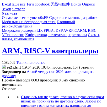
Вход
Наше всё
Теги
codebook
无线电组件
Поиск
Опросы
Закон
Четверг
6 августа
О смысле всего сущего
0xFF
Средства и методы разработки
Мобильная и беспроводная связь
Блошиный
рынок
Объявления
Микроконтроллеры
PLD, FPGA, DSP
AVR
PIC
ARM, RISC-
V
Технологии
Кибернетика, автоматика, протоколы
Схемы,
платы, компоненты
ARM, RISC-V контроллеры
1582569
Топик полностью
reZident
(19.04.2026 10:45, просмотров: 157)
ответил
Звepoящep
на
А ещё между ног 0805 можно протащить
дорожку
Промеж выводов 0603 проводник 0,3мм спокойно
помещается.
Ответить
Стараюсь так не делать, только в случае если прям
никак не прокинуть по другому слою. Зазоры по
внешним граням контактных площадок до