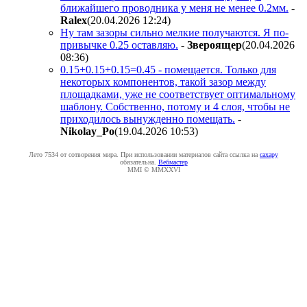
ближайшего проводника у меня не менее 0.2мм.
-
Ralex
(20.04.2026 12:24
)
Ну там зазоры сильно мелкие получаются. Я по-
привычке 0.25 оставляю.
-
Звepoящep
(20.04.2026
08:36
)
0.15+0.15+0.15=0.45 - помещается. Только для
некоторых компонентов, такой зазор между
площадками, уже не соответствует оптимальному
шаблону. Собственно, потому и 4 слоя, чтобы не
приходилось вынужденно помещать.
-
Nikolay_Po
(19.04.2026 10:53
)
Лето 7534 от сотворения мира. При использовании материалов сайта ссылка на
caxapу
обязательна.
Вебмастер
MMI © MMXXVI