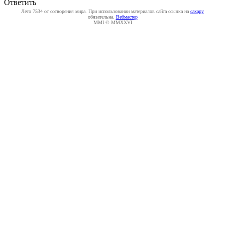
Ответить
Лето 7534 от сотворения мира. При использовании материалов сайта ссылка на
caxapу
обязательна.
Вебмастер
MMI © MMXXVI