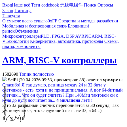
Вход
Наше всё
Теги
codebook
无线电组件
Поиск
Опросы
Закон
Пятница
7 августа
О смысле всего сущего
0xFF
Средства и методы разработки
Мобильная и беспроводная связь
Блошиный
рынок
Объявления
Микроконтроллеры
PLD, FPGA, DSP
AVR
PIC
ARM, RISC-
V
Технологии
Кибернетика, автоматика, протоколы
Схемы,
платы, компоненты
ARM, RISC-V контроллеры
1582690
Топик полностью
SciFi
(20.04.2026 09:53, просмотров: 88)
ответил
vpv.vpv
на
Спасибо! Я так думаю, разница между 24 и 32 бита у
счётчиков - есть, хотя и не принципиальная. А вот 64-битный
счётчик... Что он будет считать? При 140Мгц тактовой он с
нуля до нуля досчитает за...
4 миллиона
лет!!!
Зато 32-разрядный счётчик переполняется за 30 секунд. Так
уж получилось, что следующий шаг - не 33, а 64 :-)
ส็็็็็็็็็็็็็็็็็็็็็็็็็༼ ຈل͜ຈ༽ส้้้้้้้้้้้้้้้้้้้้้้้