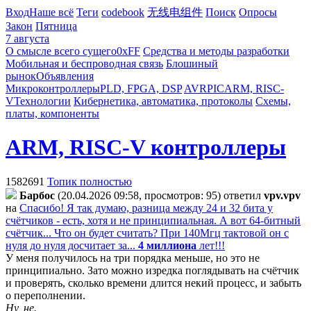
Вход
Наше всё
Теги
codebook
无线电组件
Поиск
Опросы
Закон
Пятница
7 августа
О смысле всего сущего
0xFF
Средства и методы разработки
Мобильная и беспроводная связь
Блошиный
рынок
Объявления
Микроконтроллеры
PLD, FPGA, DSP
AVR
PIC
ARM, RISC-
V
Технологии
Кибернетика, автоматика, протоколы
Схемы,
платы, компоненты
ARM, RISC-V контроллеры
1582691
Топик полностью
Бapбoc
(20.04.2026 09:58, просмотров: 95)
ответил
vpv.vpv
на
Спасибо! Я так думаю, разница между 24 и 32 бита у
счётчиков - есть, хотя и не принципиальная. А вот 64-битный
счётчик... Что он будет считать? При 140Мгц тактовой он с
нуля до нуля досчитает за...
4 миллиона
лет!!!
У меня получилось на три порядка меньше, но это не
принципиально. Зато можно изредка поглядывать на счётчик
и проверять, сколько времени длится некий процесс, и забыть
о переполнении.
Ну, не.