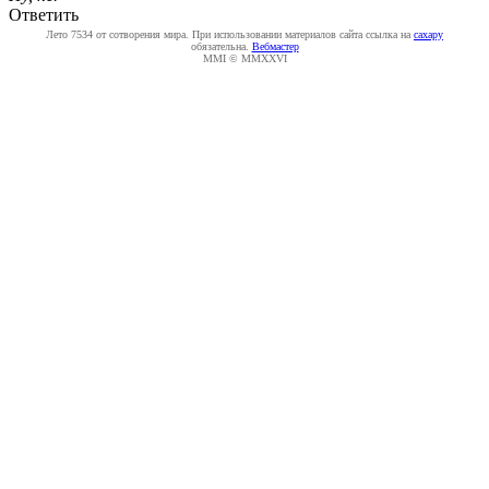
Ответить
Лето 7534 от сотворения мира. При использовании материалов сайта ссылка на
caxapу
обязательна.
Вебмастер
MMI © MMXXVI