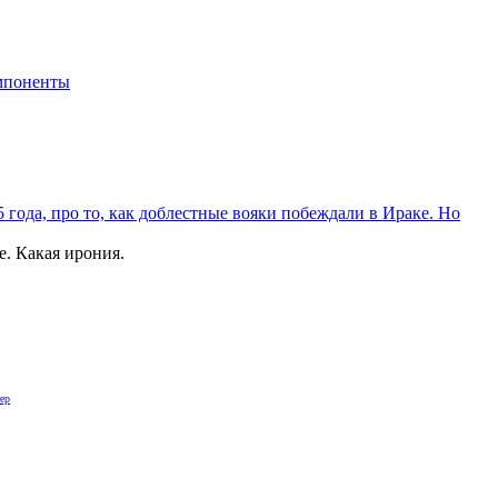
мпоненты
 года, про то, как доблестные вояки побеждали в Ираке. Но
е. Какая ирония.
ер