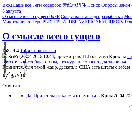
Вход
Наше всё
Теги
codebook
无线电组件
Поиск
Опросы
Закон
8 августа
О смысле всего сущего
0xFF
Средства и методы разработки
Моб
Микроконтроллеры
PLD, FPGA, DSP
AVR
PIC
ARM, RISC-V
Тех
О смысле всего сущего
1582704
Топик полностью
SciFi
(20.04.2026 10:44, просмотров: 113)
ответил
Kpoк
на
Пр
обязательно сообщают нам, что курение опасно для здоровья.
Помнится, был такой жанр, дескать в США есть штаты с забавны
ส็็็็็็็็็็็็็็็็็็็็็็็็็༼ ຈل͜ຈ༽ส้้้้้้้้้้้้้้้้้้้้้้้
Ответить
Да. Прилетела от кармы ответочка.
-
Kpoк
(20.04.20
Л