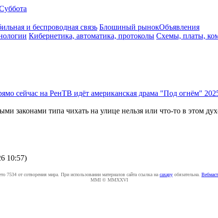
Суббота
ильная и беспроводная связь
Блошиный рынок
Объявления
нологии
Кибернетика, автоматика, протоколы
Схемы, платы, ко
ямо сейчас на РенТВ идёт американская драма "Под огнём" 2025
ми законами типа чихать на улице нельзя или что-то в этом дух
26 10:57
)
ето 7534 от сотворения мира. При использовании материалов сайта ссылка на
caxapу
обязательна.
Вебмаст
MMI © MMXXVI