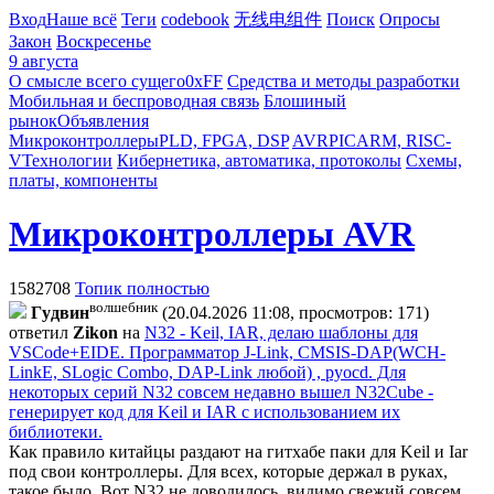
Вход
Наше всё
Теги
codebook
无线电组件
Поиск
Опросы
Закон
Воскресенье
9 августа
О смысле всего сущего
0xFF
Средства и методы разработки
Мобильная и беспроводная связь
Блошиный
рынок
Объявления
Микроконтроллеры
PLD, FPGA, DSP
AVR
PIC
ARM, RISC-
V
Технологии
Кибернетика, автоматика, протоколы
Схемы,
платы, компоненты
Микроконтроллеры AVR
1582708
Топик полностью
волшебник
Гyдвин
(20.04.2026 11:08, просмотров: 171)
ответил
Zikon
на
N32 - Keil, IAR, делаю шаблоны для
VSCode+EIDE. Программатор J-Link, CMSIS-DAP(WCH-
LinkE, SLogic Combo, DAP-Link любой) , pyocd. Для
некоторых серий N32 совсем недавно вышел N32Cube -
генерирует код для Keil и IAR с использованием их
библиотеки.
Как правило китайцы раздают на гитхабе паки для Keil и Iar
под свои контроллеры. Для всех, которые держал в руках,
такое было. Вот N32 не доводилось, видимо свежий совсем.