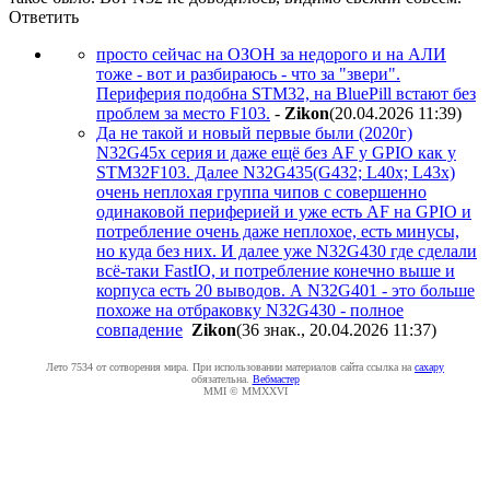
Ответить
просто сейчас на ОЗОН за недорого и на АЛИ
тоже - вот и разбираюсь - что за "звери".
Периферия подобна STM32, на BluePill встают без
проблем за место F103.
-
Zikon
(20.04.2026 11:39
)
Да не такой и новый первые были (2020г)
N32G45x серия и даже ещё без AF у GPIO как у
STM32F103. Далее N32G435(G432; L40x; L43x)
очень неплохая группа чипов с совершенно
одинаковой периферией и уже есть AF на GPIO и
потребление очень даже неплохое, есть минусы,
но куда без них. И далее уже N32G430 где сделали
всё-таки FastIO, и потребление конечно выше и
корпуса есть 20 выводов. А N32G401 - это больше
похоже на отбраковку N32G430 - полное
совпадение
Zikon
(36 знак., 20.04.2026 11:37
)
Лето 7534 от сотворения мира. При использовании материалов сайта ссылка на
caxapу
обязательна.
Вебмастер
MMI © MMXXVI