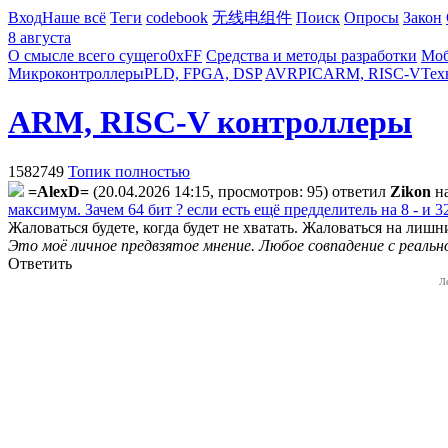
Вход
Наше всё
Теги
codebook
无线电组件
Поиск
Опросы
Закон
8 августа
О смысле всего сущего
0xFF
Средства и методы разработки
Моб
Микроконтроллеры
PLD, FPGA, DSP
AVR
PIC
ARM, RISC-V
Тех
ARM, RISC-V контроллеры
1582749
Топик полностью
=AlexD=
(20.04.2026 14:15, просмотров: 95)
ответил
Zikon
н
максимум. Зачем 64 бит ? если есть ещё предделитель на 8 - и 3
Жаловаться будете, когда будет не хватать. Жаловаться на лишни
Это моё личное предвзятое мнение. Любое совпадение с реаль
Ответить
Л