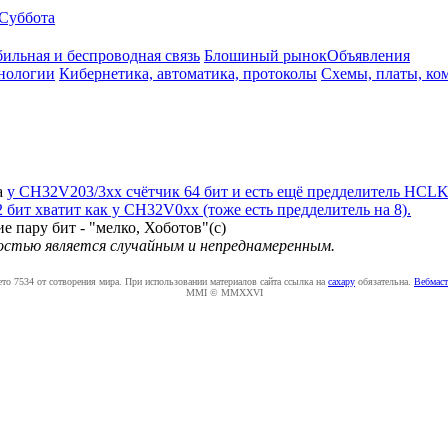
Суббота
ильная и беспроводная связь
Блошиный рынок
Объявления
нологии
Кибернетика, автоматика, протоколы
Схемы, платы, ко
а
у CH32V203/3xx счётчик 64 бит и есть ещё предделитель HCLK 
2 бит хватит как у CH32V0xx (тоже есть предделитель на 8).
е пару бит - "мелко, Хоботов"(с)
ностью является случайным и непреднамеренным.
ето 7534 от сотворения мира. При использовании материалов сайта ссылка на
caxapу
обязательна.
Вебмаст
MMI © MMXXVI