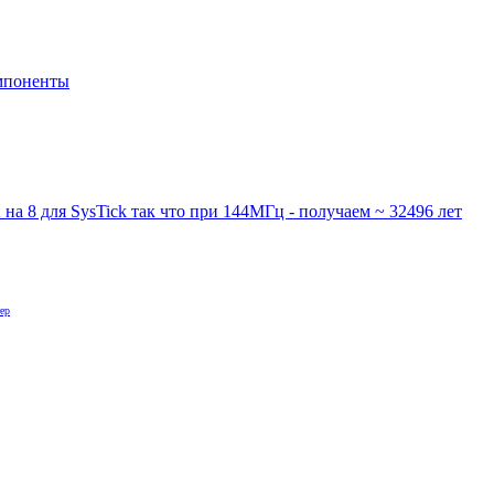
мпоненты
на 8 для SysTick так что при 144МГц - получаем ~ 32496 лет
ер