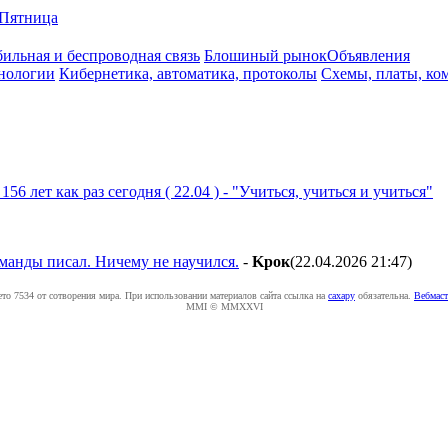
Пятница
ильная и беспроводная связь
Блошиный рынок
Объявления
нологии
Кибернетика, автоматика, протоколы
Схемы, платы, ко
! 156 лет как раз сегодня ( 22.04 ) - "Учиться, учиться и учиться"
манды писал. Ничему не научился.
-
Kpoк
(22.04.2026 21:47
)
ето 7534 от сотворения мира. При использовании материалов сайта ссылка на
caxapу
обязательна.
Вебмаст
MMI © MMXXVI