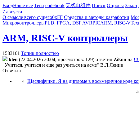
Вход
Наше всё
Теги
codebook
无线电组件
Поиск
Опросы
Закон
7 августа
О смысле всего сущего
0xFF
Средства и методы разработки
Моб
Микроконтроллеры
PLD, FPGA, DSP
AVR
PIC
ARM, RISC-V
Тех
ARM, RISC-V контроллеры
1583161
Топик полностью
klen
(22.04.2026 20:04, просмотров: 129)
ответил
Zikon
на
!!
"Учиться, учиться и еще раз учиться на асме" В.Л.Ленин
Ответить
Щаслифчики. Я на дипломе в восьмеричное коде ко
Л