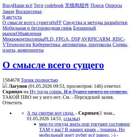
Вход
Наше всё
Теги
codebook
无线电组件
Поиск
Опросы
Закон
Воскресенье
9 августа
О смысле всего сущего
0xFF
Средства и методы разработки
Мобильная и беспроводная связь
Блошиный
рынок
Объявления
Микроконтроллеры
PLD, FPGA, DSP
AVR
PIC
ARM, RISC-
V
Технологии
Кибернетика, автоматика, протоколы
Схемы,
платы, компоненты
О смысле всего сущего
1584678
Топик полностью
Лaгyнoв
(01.05.2026 09:53, просмотров: 146)
ответил
Cкpипaч
на
Ну тогда сорри.
И в Туапсе ничего не сгорело.
ТАКОЙ ПВО ни у кого нет. См. - Персидский залив.
Ответить
А ты смотри вот сюда.
-
Cкpипaч
(1 знак.,
01.05.2026 14:51
,
ссылка
)
мне-то откуда знать пор текущее состояние
ТАМ у вас? В наших краях - тишина. Но
мобильный инет рубят всё равно. :-)
-