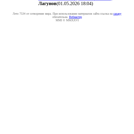
Лaгyнoв
(01.05.2026 18:04
)
Лето 7534 от сотворения мира. При использовании материалов сайта ссылка на
caxapу
обязательна.
Вебмастер
MMI © MMXXVI