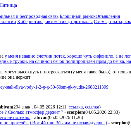
Пятница
ильная и беспроводная связь
Блошиный рынок
Объявления
нологии
Кибернетика, автоматика, протоколы
Схемы, платы, ко
на
у меня недавно счетчик потек, хорошо чуть сифонило, а не ло
едные трубки, на сливной бачок полипропилен прям до бачка. на
 могут высохнуть и потрескаться (у меня такое было), от повыш
ение она держит
hey-stali-dlya-vody-1-2-g-g-30-60sm-gk-yudis-2688211399
abivan
(294 знак., 04.05.2026 12:11
,
ссылка
,
ссылка
)
ое ? Сколько атмосфер держит ?
-
scorpion
(04.05.2026 22:33
)
его не потекло.
-
abivan
(05.05.2026 11:26
)
 не протечёт :) Вот 4й или 3й - им не позавидуешь :)
-
scorpion
(