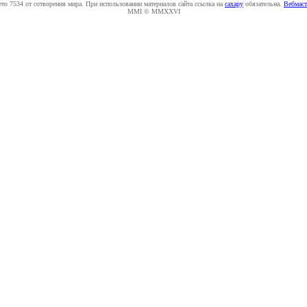
ето 7534 от сотворения мира. При использовании материалов сайта ссылка на
caxapу
обязательна.
Вебмаст
MMI © MMXXVI