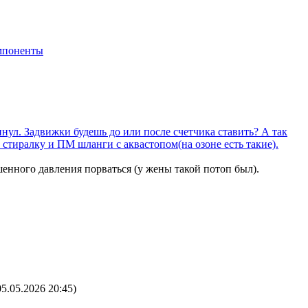
мпоненты
пнул. Задвижки будешь до или после счетчика ставить? А так
 стиралку и ПМ шланги с аквастопом(на озоне есть такие).
енного давления порваться (у жены такой потоп был).
05.05.2026 20:45
)