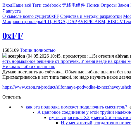
Вход
Наше всё
Теги
codebook
无线电组件
Поиск
Опросы
Закон
7 августа
О смысле всего сущего
0xFF
Средства и методы разработки
Моб
Микроконтроллеры
PLD, FPGA, DSP
AVR
PIC
ARM, RISC-V
Тех
0xFF
1585109
Топик полностью
scorpion
(04.05.2026 10:45, просмотров: 115)
ответил
abivan
есть нормальное решение от протечек. У меня везде на краны м
Никаких гибких шлангов.
Думаю поставить до счётчика. Обычные гибкие шланги без воды
Присматриваюсь к вот типа такой, но надо изучить какое давл
https://www.ozon.ru/product/silfonnaya-podvodka-iz-nerzhaveyushc
Ответить
как эта подводка поможет подключить смеситель?
А цанговое соединение у этой трубки надёжн
ну ты спросил, я ХЗ у меня 5-й этаж нич
И у меня пятый, тогда точно ничего