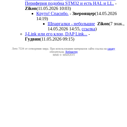
Периферия подобна STM32 и есть HAL и LL.
-
Zikon
(11.05.2026 10:03
)
Круто! Спасибо.
-
Звepoящep
(14.05.2026
14:19
)
Шпаргалки - небольшие
Zikon
(7 знак.,
14.05.2026 14:55
,
ссылка
)
J-Link или его клон, DAP Link...
-
Гyдвин
(11.05.2026 09:15
)
Лето 7534 от сотворения мира. При использовании материалов сайта ссылка на
caxapу
обязательна.
Вебмастер
MMI © MMXXVI