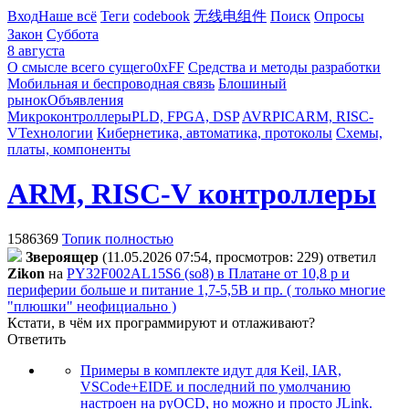
Вход
Наше всё
Теги
codebook
无线电组件
Поиск
Опросы
Закон
Суббота
8 августа
О смысле всего сущего
0xFF
Средства и методы разработки
Мобильная и беспроводная связь
Блошиный
рынок
Объявления
Микроконтроллеры
PLD, FPGA, DSP
AVR
PIC
ARM, RISC-
V
Технологии
Кибернетика, автоматика, протоколы
Схемы,
платы, компоненты
ARM, RISC-V контроллеры
1586369
Топик полностью
Звepoящep
(11.05.2026 07:54, просмотров: 229)
ответил
Zikon
на
PY32F002AL15S6 (so8) в Платане от 10,8 р и
периферии больше и питание 1,7-5,5В и пр. ( только многие
"плюшки" неофициально )
Кстати, в чём их программируют и отлаживают?
Ответить
Примеры в комплекте идут для Keil, IAR,
VSCode+EIDE и последний по умолчанию
настроен на pyOCD, но можно и просто JLink.