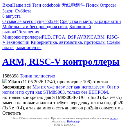
Вход
Наше всё
Теги
codebook
无线电组件
Поиск
Опросы
Закон
Суббота
8 августа
О смысле всего сущего
0xFF
Средства и методы разработки
Мобильная и беспроводная связь
Блошиный
рынок
Объявления
Микроконтроллеры
PLD, FPGA, DSP
AVR
PIC
ARM, RISC-
V
Технологии
Кибернетика, автоматика, протоколы
Схемы,
платы, компоненты
ARM, RISC-V контроллеры
1586398
Топик полностью
Zikon
(11.05.2026 17:40, просмотров: 108)
ответил
Звepoящep
на
Мы их уже пару лет как используем. Он по
ногам и по сути как STM8S003, только без ЕЕПРОМ.
но только конкретно для STM8S003F3U6 - qfn20 (3х3 e=0,5)
замена на новые аналоги требует переделку платы под qfn20
(3x3 e=0.4), а так да много есть аналогов pin2pin совместимы
Ответить
Лето 7534 от сотворения мира. При использовании материалов сайта ссылка на
caxapу
обязательна.
Вебмастер
MMI © MMXXVI