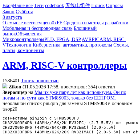
Вход
Наше всё
Теги
codebook
无线电组件
Поиск
Опросы
Закон
Суббота
8 августа
О смысле всего сущего
0xFF
Средства и методы разработки
Мобильная и беспроводная связь
Блошиный
рынок
Объявления
Микроконтроллеры
PLD, FPGA, DSP
AVR
PIC
ARM, RISC-
V
Технологии
Кибернетика, автоматика, протоколы
Схемы,
платы, компоненты
ARM, RISC-V контроллеры
1586401
Топик полностью
Zikon
(11.05.2026 17:58, просмотров: 354)
ответил
Звepoящep
на
Мы их уже пару лет как используем. Он по
ногам и по сути как STM8S003, только без ЕЕПРОМ.
небольшой список pin2pin для замены STM8S003 в основном
tssop20
совместимы pin2pin с STM8S003F3 
CH32V003F4P6 (48MHz/16K/2K RV32EC) (2.7-5.5V) нет умнож
CH32V006F8P6 (48MHz/64K/8K RV32EmC) (2.0-5.5V) 
CH32X033F8P6 (48MHz/62K/20K RV32IMAC) (2.0-5.5V) нет qf