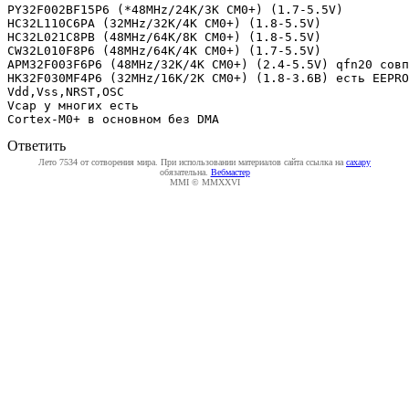
PY32F002BF15P6 (*48MHz/24K/3K CM0+) (1.7-5.5V) 
HC32L110C6PA (32MHz/32K/4K CM0+) (1.8-5.5V) 
HC32L021C8PB (48MHz/64K/8K CM0+) (1.8-5.5V) 
CW32L010F8P6 (48MHz/64K/4K CM0+) (1.7-5.5V) 
APM32F003F6P6 (48MHz/32K/4K CM0+) (2.4-5.5V) qfn20 совп
HK32F030MF4P6 (32MHz/16K/2K CM0+) (1.8-3.6В) есть EEPRO
Vdd,Vss,NRST,OSC 
Vcap у многих есть 
Cortex-M0+ в основном без DMA
Ответить
Лето 7534 от сотворения мира. При использовании материалов сайта ссылка на
caxapу
обязательна.
Вебмастер
MMI © MMXXVI