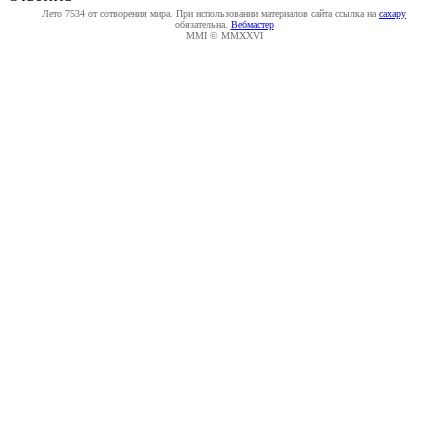
Лето 7534 от сотворения мира. При использовании материалов сайта ссылка на
caxapу
обязательна.
Вебмастер
MMI © MMXXVI