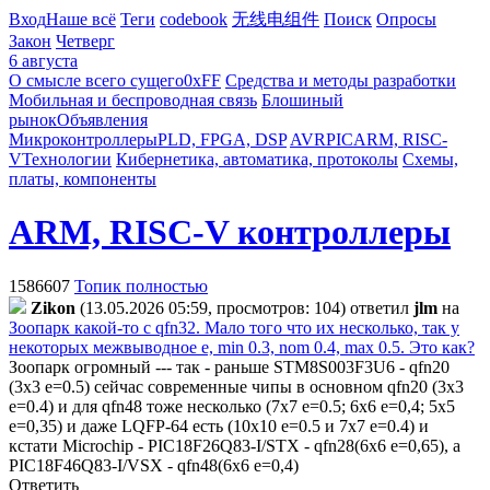
Вход
Наше всё
Теги
codebook
无线电组件
Поиск
Опросы
Закон
Четверг
6 августа
О смысле всего сущего
0xFF
Средства и методы разработки
Мобильная и беспроводная связь
Блошиный
рынок
Объявления
Микроконтроллеры
PLD, FPGA, DSP
AVR
PIC
ARM, RISC-
V
Технологии
Кибернетика, автоматика, протоколы
Схемы,
платы, компоненты
ARM, RISC-V контроллеры
1586607
Топик полностью
Zikon
(13.05.2026 05:59, просмотров: 104)
ответил
jlm
на
Зоопарк какой-то с qfn32. Мало того что их несколько, так у
некоторых межвыводное e, min 0.3, nom 0.4, max 0.5. Это как?
Зоопарк огромный --- так - раньше STM8S003F3U6 - qfn20
(3x3 e=0.5) сейчас современные чипы в основном qfn20 (3x3
e=0.4) и для qfn48 тоже несколько (7x7 e=0.5; 6x6 e=0,4; 5x5
e=0,35) и даже LQFP-64 есть (10x10 e=0.5 и 7x7 e=0.4) и
кстати Microchip - PIC18F26Q83-I/STX - qfn28(6x6 e=0,65), а
PIC18F46Q83-I/VSX - qfn48(6x6 e=0,4)
Ответить