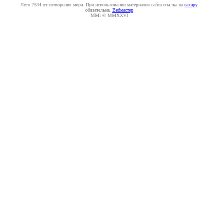
Лето 7534 от сотворения мира. При использовании материалов сайта ссылка на
caxapу
обязательна.
Вебмастер
MMI © MMXXVI