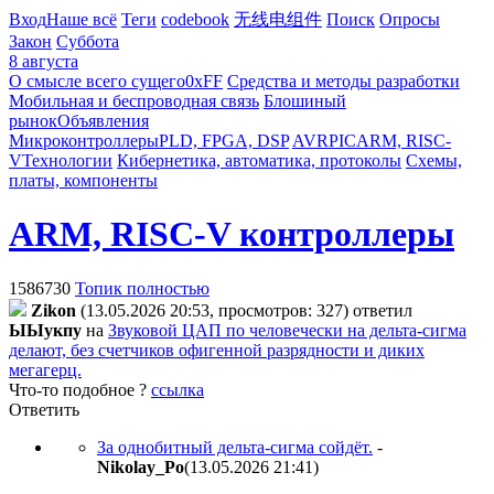
Вход
Наше всё
Теги
codebook
无线电组件
Поиск
Опросы
Закон
Суббота
8 августа
О смысле всего сущего
0xFF
Средства и методы разработки
Мобильная и беспроводная связь
Блошиный
рынок
Объявления
Микроконтроллеры
PLD, FPGA, DSP
AVR
PIC
ARM, RISC-
V
Технологии
Кибернетика, автоматика, протоколы
Схемы,
платы, компоненты
ARM, RISC-V контроллеры
1586730
Топик полностью
Zikon
(13.05.2026 20:53, просмотров: 327)
ответил
ЫЫyкпy
на
Звуковой ЦАП по человечески на дельта-сигма
делают, без счетчиков офигенной разрядности и диких
мегагерц.
Что-то подобное ?
ссылка
Ответить
За однобитный дельта-сигма сойдёт.
-
Nikolay_Po
(13.05.2026 21:41
)