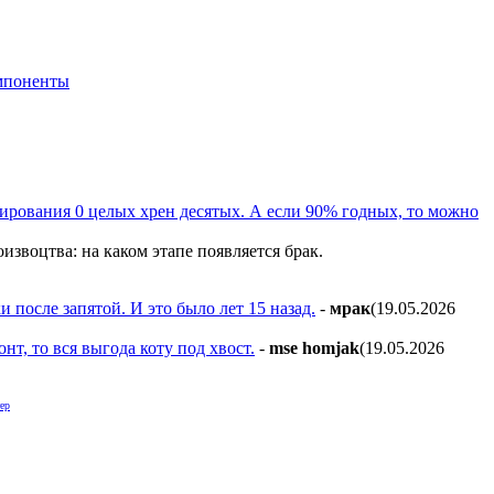
мпоненты
усирования 0 целых хрен десятых. А если 90% годных, то можно
звоцтва: на каком этапе появляется брак.
после запятой. И это было лет 15 назад.
-
мpaк
(19.05.2026
нт, то вся выгода коту под хвост.
-
mse homjak
(19.05.2026
ер