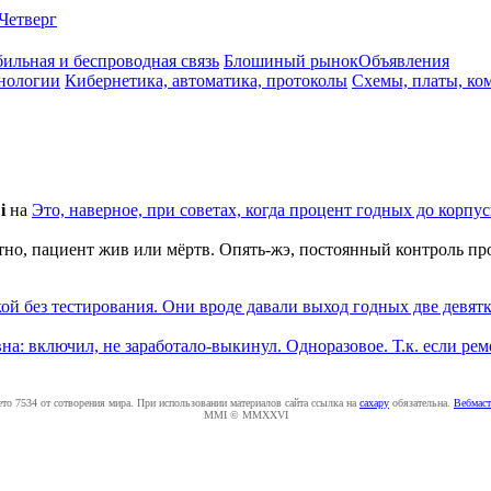
Четверг
ильная и беспроводная связь
Блошиный рынок
Объявления
нологии
Кибернетика, автоматика, протоколы
Схемы, платы, ко
i
на
Это, наверное, при советах, когда процент годных до корп
тно, пациент жив или мёртв. Опять-жэ, постоянный контроль прои
 без тестирования. Они вроде давали выход годных две девятки 
а: включил, не заработало-выкинул. Одноразовое. Т.к. если ремо
ето 7534 от сотворения мира. При использовании материалов сайта ссылка на
caxapу
обязательна.
Вебмаст
MMI © MMXXVI