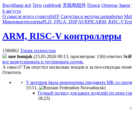
Вход
Наше всё
Теги
codebook
无线电组件
Поиск
Опросы
Закон
6 августа
О смысле всего сущего
0xFF
Средства и методы разработки
Моб
Микроконтроллеры
PLD, FPGA, DSP
AVR
PIC
ARM, RISC-V
Тех
ARM, RISC-V контроллеры
1586862
Топик полностью
mse homjak
(15.05.2026 00:13, просмотров: 136)
ответил
SciF
все корпусировать и тестировать потом.
А смысл? Так опустил несколько зондов и за пол-секунды поня
Ответить
У моторов была инициатива продавать МК со скидкой
15:51
,
)
Годный подход для каких поделий по цене говн
18:23
)
Л