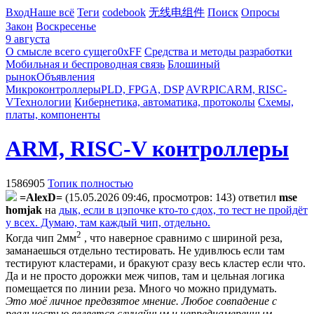
Вход
Наше всё
Теги
codebook
无线电组件
Поиск
Опросы
Закон
Воскресенье
9 августа
О смысле всего сущего
0xFF
Средства и методы разработки
Мобильная и беспроводная связь
Блошиный
рынок
Объявления
Микроконтроллеры
PLD, FPGA, DSP
AVR
PIC
ARM, RISC-
V
Технологии
Кибернетика, автоматика, протоколы
Схемы,
платы, компоненты
ARM, RISC-V контроллеры
1586905
Топик полностью
=AlexD=
(15.05.2026 09:46, просмотров: 143)
ответил
mse
homjak
на
дык, если в цэпочке кто-то сдох, то тест не пройдёт
у всех. Думаю, там каждый чип, отдельно.
2
Когда чип 2мм
, что наверное сравнимо с шириной реза,
заманаешься отдельно тестировать. Не удивлюсь если там
тестируют кластерами, и бракуют сразу весь кластер если что.
Да и не просто дорожки меж чипов, там и цельная логика
помещается по линии реза. Много чо можно придумать.
Это моё личное предвзятое мнение. Любое совпадение с
реальностью является случайным и непреднамеренным.