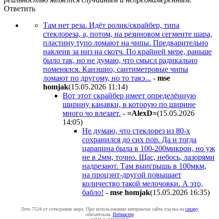
Ответить
Там нет реза. Идёт ролик/скрайбер, типа
стеклореза, а, потом, на резиновом сегменте шара,
пластину тупо ломают на чипы. Предварительно
наклеив за низ на скотч. По крайней мере, раньше
было так, но не думаю, что смысл радикально
поменялся. Канэшно, сантиметровые чипы
ломают по другому, но то такэ...
-
mse
homjak
(15.05.2026 11:14
)
Вот этот скрайбер имеет определённую
ширину канавки, в которую по ширине
много чо влезает.
-
=AlexD=
(15.05.2026
14:05
)
Не думаю, что стеклорез из 80-х
сохранился до сих пор. Да и тогда
царапина была в 100-200микрон, но уж
не в 2мм, точно. Щас, небось, лазорями
надрезают. Там выигрышь в 100мкм,
на процэнт-другой повышает
количество такой мелочовки. А это,
бабло!
-
mse homjak
(15.05.2026 16:35
)
Лето 7534 от сотворения мира. При использовании материалов сайта ссылка на
caxapу
обязательна.
Вебмастер