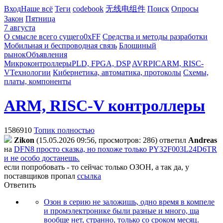
Вход
Наше всё
Теги
codebook
无线电组件
Поиск
Опросы
Закон
Пятница
7 августа
О смысле всего сущего
0xFF
Средства и методы разработки
Мобильная и беспроводная связь
Блошиный
рынок
Объявления
Микроконтроллеры
PLD, FPGA, DSP
AVR
PIC
ARM, RISC-
V
Технологии
Кибернетика, автоматика, протоколы
Схемы,
платы, компоненты
ARM, RISC-V контроллеры
1586910
Топик полностью
Zikon
(15.05.2026 09:56, просмотров: 286)
ответил
Andreas
на
DFN8 просто сказка, но похоже только PY32F003L24D6TR
и не особо достанешь.
если попробовать - то сейчас только ОЗОН, а так да, у
поставщиков пропал
ссылка
Ответить
Озон в серию не заложишь, одно время в компеле
и промэлектронике были разные и много, ща
вообще нет, странно, только со сроком месяц.