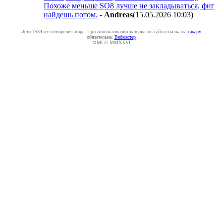
Похоже меньше SO8 лучше не закладываться, фиг
найдешь потом.
-
Andreas
(15.05.2026 10:03
)
Лето 7534 от сотворения мира. При использовании материалов сайта ссылка на
caxapу
обязательна.
Вебмастер
MMI © MMXXVI