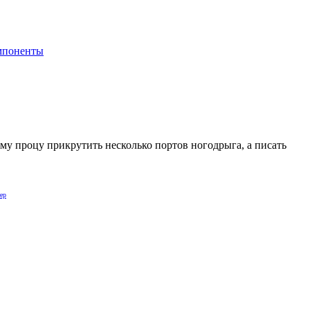
мпоненты
ому процу прикрутить несколько портов ногодрыга, а писать
ер