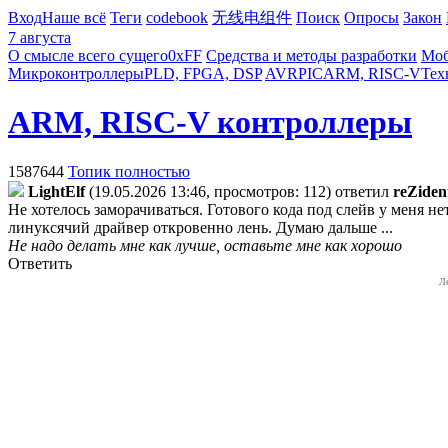
Вход
Наше всё
Теги
codebook
无线电组件
Поиск
Опросы
Закон
7 августа
О смысле всего сущего
0xFF
Средства и методы разработки
Моб
Микроконтроллеры
PLD, FPGA, DSP
AVR
PIC
ARM, RISC-V
Тех
ARM, RISC-V контроллеры
1587644
Топик полностью
LightElf
(19.05.2026 13:46, просмотров: 112)
ответил
reZiden
Не хотелось заморачиваться. Готового кода под слейв у меня н
линуксячий драйвер откровенно лень. Думаю дальше ...
Не надо делать мне как лучше, оставьте мне как хорошо
Ответить
Л