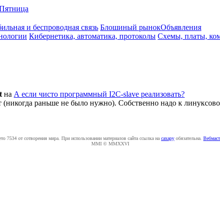
Пятница
ильная и беспроводная связь
Блошиный рынок
Объявления
нологии
Кибернетика, автоматика, протоколы
Схемы, платы, ко
t
на
А если чисто программный I2C-slave реализовать?
ет (никогда раньше не было нужно). Собственно надо к линуксов
ето 7534 от сотворения мира. При использовании материалов сайта ссылка на
caxapу
обязательна.
Вебмаст
MMI © MMXXVI