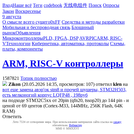
Вход
Наше всё
Теги
codebook
无线电组件
Поиск
Опросы
Закон
Воскресенье
9 августа
О смысле всего сущего
0xFF
Средства и методы разработки
Мобильная и беспроводная связь
Блошиный
рынок
Объявления
Микроконтроллеры
PLD, FPGA, DSP
AVR
PIC
ARM, RISC-
V
Технологии
Кибернетика, автоматика, протоколы
Схемы,
платы, компоненты
ARM, RISC-V контроллеры
1587821
Топик полностью
Zikon
(20.05.2026 14:35, просмотров: 107)
ответил
klen
на
вот еще замена авэр'ок stm8 и прочей шушеры, STM32H503,
есть мелконогий корпус LQFP48 , 198руб
на подходе STM32C5xx от 20pin (qfn20, tssop20) до 144 pin - и
ценой от 69 центов (Cortex-M33, 144MHz, 256K Flash, 64K
RAM)
Ответить
Лето 7534 от сотворения мира. При использовании материалов сайта ссылка на
caxapу
обязательна.
Вебмастер
MMI © MMXXVI