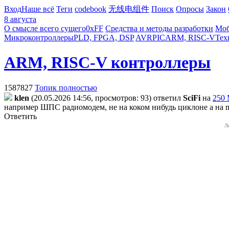
Вход
Наше всё
Теги
codebook
无线电组件
Поиск
Опросы
Закон
8 августа
О смысле всего сущего
0xFF
Средства и методы разработки
Моб
Микроконтроллеры
PLD, FPGA, DSP
AVR
PIC
ARM, RISC-V
Тех
ARM, RISC-V контроллеры
1587827
Топик полностью
klen
(20.05.2026 14:56, просмотров: 93)
ответил
SciFi
на
250 
например ШПС радиомодем, не на коком нибудь циклоне а на mc
Ответить
Л