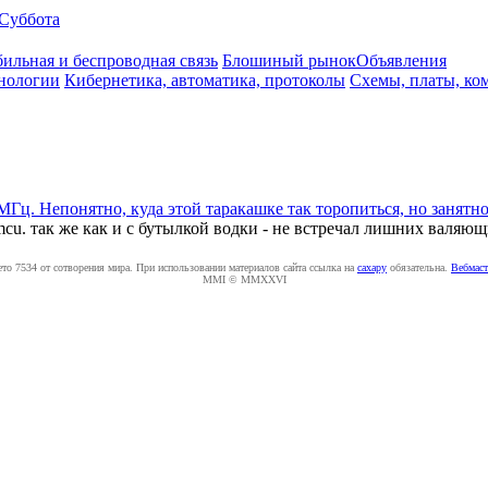
Суббота
ильная и беспроводная связь
Блошиный рынок
Объявления
нологии
Кибернетика, автоматика, протоколы
Схемы, платы, ко
МГц. Непонятно, куда этой таракашке так торопиться, но занятно
u. так же как и с бутылкой водки - не встречал лишних валяющ
ето 7534 от сотворения мира. При использовании материалов сайта ссылка на
caxapу
обязательна.
Вебмаст
MMI © MMXXVI