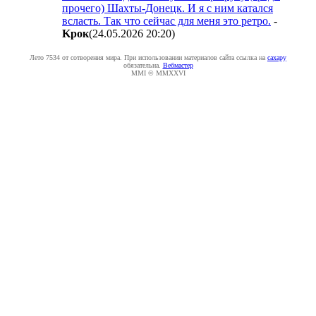
прочего) Шахты-Донецк. И я с ним катался
всласть. Так что сейчас для меня это ретро.
-
Kpoк
(24.05.2026 20:20
)
Лето 7534 от сотворения мира. При использовании материалов сайта ссылка на
caxapу
обязательна.
Вебмастер
MMI © MMXXVI