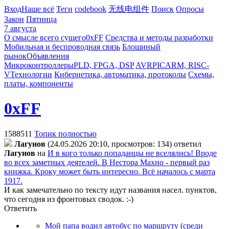
Вход
Наше всё
Теги
codebook
无线电组件
Поиск
Опросы
Закон
Пятница
7 августа
О смысле всего сущего
0xFF
Средства и методы разработки
Мобильная и беспроводная связь
Блошиный
рынок
Объявления
Микроконтроллеры
PLD, FPGA, DSP
AVR
PIC
ARM, RISC-
V
Технологии
Кибернетика, автоматика, протоколы
Схемы,
платы, компоненты
0xFF
1588511
Топик полностью
Лaгyнoв
(24.05.2026 20:10, просмотров: 134)
ответил
Лaгyнoв
на
И в кого только попаданцы не вселялись! Вроде
во всех заметных деятелей. В Нестора Махно - первый раз
книжка. Кроку может быть интересно. Всё началось с марта
1917.
И как замечательно по тексту идут названия насел. пунктов,
что сегодня из фронтовых сводок. :-)
Ответить
Мой папа водил автобус по маршруту (среди