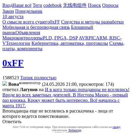
Вход
Наше всё
Теги
codebook
无线电组件
Поиск
Опросы
Закон
Понедельник
10 августа
О смысле всего сущего
0xFF
Средства и методы разработки
Мобильная и беспроводная связь
Блошиный
рынок
Объявления
Микроконтроллеры
PLD, FPGA, DSP
AVR
PIC
ARM, RISC-
V
Технологии
Кибернетика, автоматика, протоколы
Схемы,
платы, компоненты
0xFF
1588523
Топик полностью
комментатор
Boвa
(24.05.2026 21:00, просмотров: 174)
ответил
Лaгyнoв
на
И в кого только попаданцы не вселялись!
Вроде во всех заметных деятелей. В Нестора Махно - первый
раз книжка. Кроку может быть интересно. Всё началось с
марта 1917.
Впопаданцы еще не вселялись в рассказчика - лица от
которого ведется повествование.
Ответить
Лето 7534 от сотворения мира. При использовании материалов сайта ссылка на
caxapу
обязательна.
Вебмастер