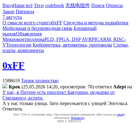
Вход
Наше всё
Теги
codebook
无线电组件
Поиск
Опросы
Закон
Пятница
7 августа
О смысле всего сущего
0xFF
Средства и методы разработки
Мобильная и беспроводная связь
Блошиный
рынок
Объявления
Микроконтроллеры
PLD, FPGA, DSP
AVR
PIC
ARM, RISC-
V
Технологии
Кибернетика, автоматика, протоколы
Схемы,
платы, компоненты
0xFF
1588619
Топик полностью
Kpoк
(25.05.2026 14:20, просмотров: 70)
ответил
Adept
на
У нас, в Питере есть проспект Бакунина, недалеко от
Смольного, кстати.
А у нас только улица. Зато пересекается с улицей Энгельса.
Ответить
Лето 7534 от сотворения мира. При использовании материалов сайта ссылка на
caxapу
обязательна.
Вебмастер
MMI © MMXXVI