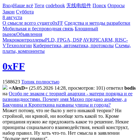
Вход
Наше всё
Теги
codebook
无线电组件
Поиск
Опросы
Закон
Суббота
8 августа
О смысле всего сущего
0xFF
Средства и методы разработки
Мобильная и беспроводная связь
Блошиный
рынок
Объявления
Микроконтроллеры
PLD, FPGA, DSP
AVR
PIC
ARM, RISC-
V
Технологии
Кибернетика, автоматика, протоколы
Схемы,
платы, компоненты
0xFF
1588623
Топик полностью
=AlexD=
(25.05.2026 14:28, просмотров: 101)
ответил
bodis
на
Особо не знаком с теорией анархии - матери порядка и ее
разновидностями. Почему имя Махно предано анафеме, а
Бакунина и Кропоткина названы улицы и города?
Может потому, что не было у него никакой теории? Ни
стройной, ни кривой, ни вообще хоть какой то. Кроме
отрицания нужно же предложить какое то решение. Некие
принципы социального взаимодействия, некий конструкт,
набор правил. Ну хоть что-то. Нет смысла в заявлении
"больше нет правил".