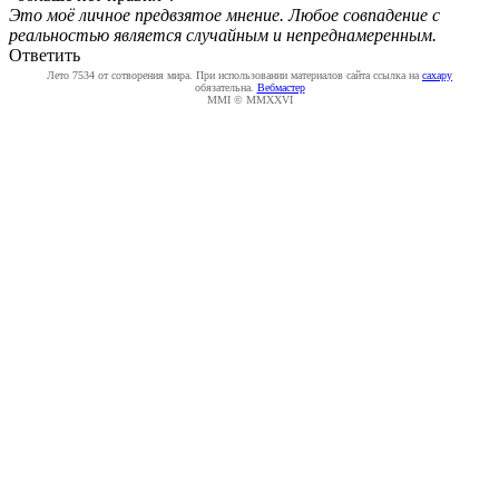
Это моё личное предвзятое мнение. Любое совпадение с
реальностью является случайным и непреднамеренным.
Ответить
Лето 7534 от сотворения мира. При использовании материалов сайта ссылка на
caxapу
обязательна.
Вебмастер
MMI © MMXXVI