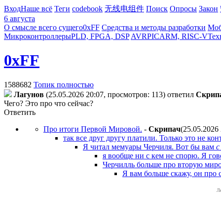
Вход
Наше всё
Теги
codebook
无线电组件
Поиск
Опросы
Закон
6 августа
О смысле всего сущего
0xFF
Средства и методы разработки
Моб
Микроконтроллеры
PLD, FPGA, DSP
AVR
PIC
ARM, RISC-V
Тех
0xFF
1588682
Топик полностью
Лaгyнoв
(25.05.2026 20:07, просмотров: 113)
ответил
Cкpип
Чего? Это про что сейчас?
Ответить
Про итоги Первой Мировой.
-
Cкpипaч
(25.05.2026
так все друг другу платили. Только это не к
Я читал мемуары Черчиля. Вот бы вам
с
я вообще ни с кем не спорю. Я гов
Черчилль больше про вторую миро
Я вам больше скажу, он про 
Л