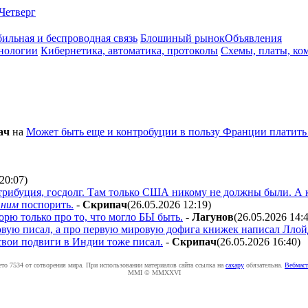
Четверг
ильная и беспроводная связь
Блошиный рынок
Объявления
нологии
Кибернетика, автоматика, протоколы
Схемы, платы, ко
aч
на
Может быть еще и контробуции в пользу Франции платить
 20:07
)
онтрибуция, госдолг. Там только США никому не должны были. А 
 ним
поспорить.
-
Cкpипaч
(26.05.2026 12:19
)
орю только про то, что могло БЫ быть.
-
Лaгyнoв
(26.05.2026 14:
вую писал, а про первую мировую дофига книжек написал Ллойд
свои подвиги в Индии тоже писал.
-
Cкpипaч
(26.05.2026 16:40
)
ето 7534 от сотворения мира. При использовании материалов сайта ссылка на
caxapу
обязательна.
Вебмаст
MMI © MMXXVI