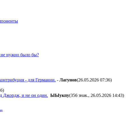
мпоненты
 не нужно было бы?
контрибуция - для Германии.
-
Лaгyнoв
(26.05.2026 07:36
)
46
)
 Джордж, и не он один.
ЫЫyкпy
(356 знак., 26.05.2026 14:43
)
ер