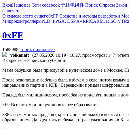
Вход
Наше всё
Теги
codebook
无线电组件
Поиск
Опросы
Закон
8 августа
О смысле всего сущего
0xFF
Средства и методы разработки
Моб
Микроконтроллеры
PLD, FPGA, DSP
AVR
PIC
ARM, RISC-V
Тех
0xFF
1588988
Топик полностью
_volkanaft_
(27.05.2026 10:19 - 10:27, просмотров: 147)
отве
Из крестьян Рязанской губернии.
Мама бабушки была прислугой в купеческом доме в Москве. Пап
После революции: бабушка была избачём в селе, потом коммуна 
направлению партии в КГБ ( Береевский призыв) шифровальщ
Прадед был милиционером, пробабка из прислуги пошла в дом
ЗЫ: Все потомки получили высшее образование.
ЗЗЫ: из маминых предков ( крестьяне Поволжья) имеются нача
образованием. Да! Дед хоть и сбежал от раскулачивания - в Каз