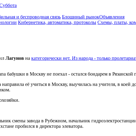
Суббота
ильная и беспроводная связь
Блошиный рынок
Объявления
нологии
Кибернетика, автоматика, протоколы
Схемы, платы, ко
тил
Лaгyнoв
на
категорически нет. Из народа - только пролетари
а бабушки в Москву не поехал - остался бондарем в Рязанской 
направила её учиться в Москву, выучилась на учителя, в коей д
иком.
охозяйки.
льник смены завода в Рубежном, начальник гидроэлектростанци
ахстане пробился в директора элеватора.