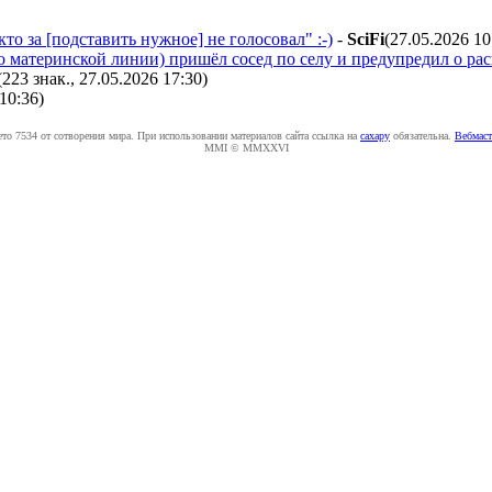
о за [подставить нужное] не голосовал" :-)
-
SciFi
(27.05.2026 10
 материнской линии) пришёл сосед по селу и предупредил о раск
(223 знак., 27.05.2026 17:30
)
 10:36
)
ето 7534 от сотворения мира. При использовании материалов сайта ссылка на
caxapу
обязательна.
Вебмаст
MMI © MMXXVI