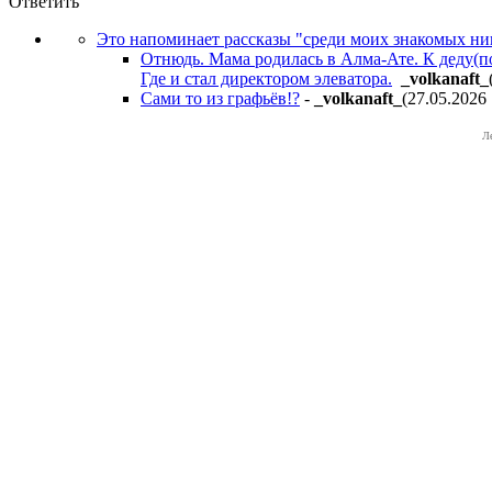
Ответить
Это напоминает рассказы "среди моих знакомых никт
Отнюдь. Мама родилась в Алма-Ате. К деду(по
Где и стал директором элеватора.
_volkanaft_
Сами то из графьёв!?
-
_volkanaft_
(27.05.2026
Л