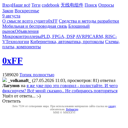
Вход
Наше всё
Теги
codebook
无线电组件
Поиск
Опросы
Закон
Воскресенье
9 августа
О смысле всего сущего
0xFF
Средства и методы разработки
Мобильная и беспроводная связь
Блошиный
рынок
Объявления
Микроконтроллеры
PLD, FPGA, DSP
AVR
PIC
ARM, RISC-
V
Технологии
Кибернетика, автоматика, протоколы
Схемы,
платы, компоненты
0xFF
1589020
Топик полностью
_volkanaft_
(27.05.2026 11:03, просмотров: 81)
ответил
Лaгyнoв
на
я же уже про это говорил - полистайте. И чего
фиксируем? Всё мной сказано.. Не собираюсь повторяться
Ушёл от ответа... :-)
Ответить
Лето 7534 от сотворения мира. При использовании материалов сайта ссылка на
caxapу
обязательна.
Вебмастер
MMI © MMXXVI