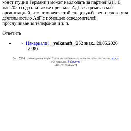
конституции Германии может наблюдать за партией[21]. В
мае 2025 года она также признала АдГ экстремистской
организацией, что позволяет этой спецслужбе вести слежку за
деятельностью АдГ с помощью осведомителей,
прослушивания телефонов и т. п.
Ответить
Накаркали!
_volkanaft_
(252 знак., 28.05.2026
12:08
)
Лето 7534 от сотворения мира. При использовании материалов сайта ссылка на
caxapу
обязательна.
Вебмастер
MMI © MMXXVI