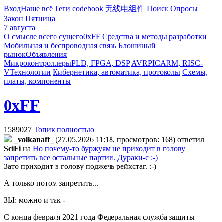
Вход
Наше всё
Теги
codebook
无线电组件
Поиск
Опросы
Закон
Пятница
7 августа
О смысле всего сущего
0xFF
Средства и методы разработки
Мобильная и беспроводная связь
Блошиный
рынок
Объявления
Микроконтроллеры
PLD, FPGA, DSP
AVR
PIC
ARM, RISC-
V
Технологии
Кибернетика, автоматика, протоколы
Схемы,
платы, компоненты
0xFF
1589027
Топик полностью
_volkanaft_
(27.05.2026 11:18, просмотров: 168)
ответил
SciFi
на
Но почему-то буржуям не приходит в голову
запретить все остальные партии. Дураки-с :-)
Зато приходит в голову поджечь рейхстаг. :-)
А только потом запретить...
ЗЫ: можно и так -
С конца февраля 2021 года Федеральная служба защиты