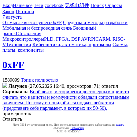
Вход
Наше всё
Теги
codebook
无线电组件
Поиск
Опросы
Закон
Пятница
7 августа
О смысле всего сущего
0xFF
Средства и методы разработки
Мобильная и беспроводная связь
Блошиный
рынок
Объявления
Микроконтроллеры
PLD, FPGA, DSP
AVR
PIC
ARM, RISC-
V
Технологии
Кибернетика, автоматика, протоколы
Схемы,
платы, компоненты
0xFF
1589099
Топик полностью
Лaгyнoв
(27.05.2026 16:40, просмотров: 71)
ответил
Cкpипaч
на
Вообще-то, исторически достоверным принято
считать что нацисты и коммунисти обладали сопоставимым
влиянием. Поэтому и понадобился поджег рейхстага
(представьте себе парламент, в которых их 50-50).
примерно так.
Ответить
Лето 7534 от сотворения мира. При использовании материалов сайта ссылка на
caxapу
обязательна.
Вебмастер
MMI © MMXXVI