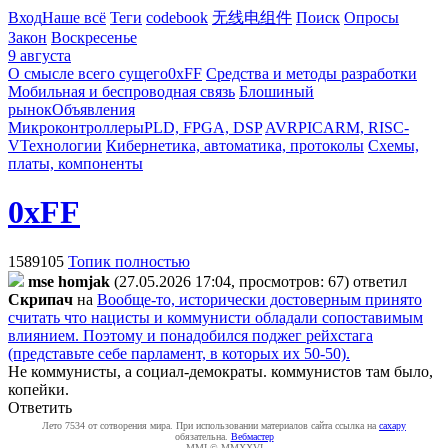
Вход
Наше всё
Теги
codebook
无线电组件
Поиск
Опросы
Закон
Воскресенье
9 августа
О смысле всего сущего
0xFF
Средства и методы разработки
Мобильная и беспроводная связь
Блошиный
рынок
Объявления
Микроконтроллеры
PLD, FPGA, DSP
AVR
PIC
ARM, RISC-
V
Технологии
Кибернетика, автоматика, протоколы
Схемы,
платы, компоненты
0xFF
1589105
Топик полностью
mse homjak
(27.05.2026 17:04, просмотров: 67)
ответил
Cкpипaч
на
Вообще-то, исторически достоверным принято
считать что нацисты и коммунисти обладали сопоставимым
влиянием. Поэтому и понадобился поджег рейхстага
(представьте себе парламент, в которых их 50-50).
Не коммунисты, а социал-демократы. коммунистов там было,
копейки.
Ответить
Лето 7534 от сотворения мира. При использовании материалов сайта ссылка на
caxapу
обязательна.
Вебмастер
MMI © MMXXVI