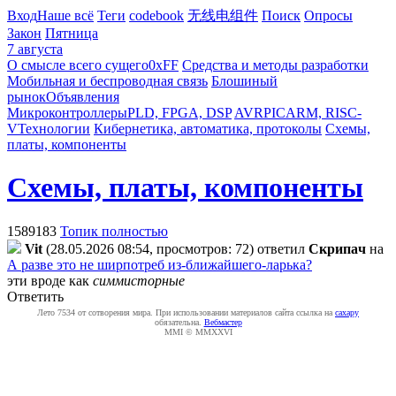
Вход
Наше всё
Теги
codebook
无线电组件
Поиск
Опросы
Закон
Пятница
7 августа
О смысле всего сущего
0xFF
Средства и методы разработки
Мобильная и беспроводная связь
Блошиный
рынок
Объявления
Микроконтроллеры
PLD, FPGA, DSP
AVR
PIC
ARM, RISC-
V
Технологии
Кибернетика, автоматика, протоколы
Схемы,
платы, компоненты
Схемы, платы, компоненты
1589183
Топик полностью
Vit
(28.05.2026 08:54, просмотров: 72)
ответил
Cкpипaч
на
А разве это не ширпотреб из-ближайшего-ларька?
эти вроде как
симмисторные
Ответить
Лето 7534 от сотворения мира. При использовании материалов сайта ссылка на
caxapу
обязательна.
Вебмастер
MMI © MMXXVI