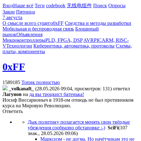
Вход
Наше всё
Теги
codebook
无线电组件
Поиск
Опросы
Закон
Пятница
7 августа
О смысле всего сущего
0xFF
Средства и методы разработки
Мобильная и беспроводная связь
Блошиный
рынок
Объявления
Микроконтроллеры
PLD, FPGA, DSP
AVR
PIC
ARM, RISC-
V
Технологии
Кибернетика, автоматика, протоколы
Схемы,
платы, компоненты
0xFF
1589185
Топик полностью
_volkanaft_
(28.05.2026 09:04, просмотров: 131)
ответил
Лaгyнoв
на
да вы троцкист батенька!
Иосиф Виссарионыч в 1918-ом отнюдь не был противником
курса на Мировую Революцию.
Ответить
Дык политику полагается менять свои твёрдые
убеждения сообразно обстановке :-)
SciFi
(107
знак., 28.05.2026 09:06
)
Марксизм - не догма. Но начётчикам это не