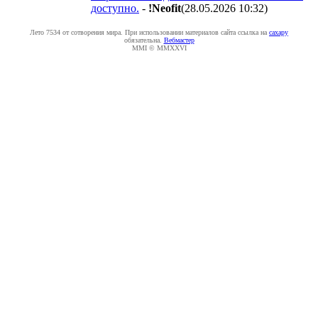
доступно.
-
!Neofit
(28.05.2026 10:32
)
Лето 7534 от сотворения мира. При использовании материалов сайта ссылка на
caxapу
обязательна.
Вебмастер
MMI © MMXXVI