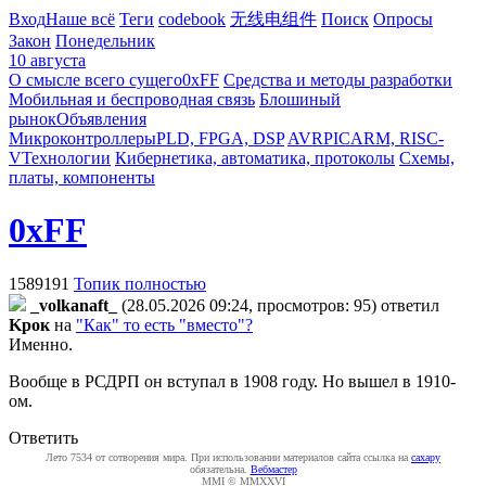
Вход
Наше всё
Теги
codebook
无线电组件
Поиск
Опросы
Закон
Понедельник
10 августа
О смысле всего сущего
0xFF
Средства и методы разработки
Мобильная и беспроводная связь
Блошиный
рынок
Объявления
Микроконтроллеры
PLD, FPGA, DSP
AVR
PIC
ARM, RISC-
V
Технологии
Кибернетика, автоматика, протоколы
Схемы,
платы, компоненты
0xFF
1589191
Топик полностью
_volkanaft_
(28.05.2026 09:24, просмотров: 95)
ответил
Kpoк
на
"Как" то есть "вместо"?
Именно.
Вообще в РСДРП он вступал в 1908 году. Но вышел в 1910-
ом.
Ответить
Лето 7534 от сотворения мира. При использовании материалов сайта ссылка на
caxapу
обязательна.
Вебмастер
MMI © MMXXVI