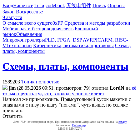
Вход
Наше всё
Теги
codebook
无线电组件
Поиск
Опросы
Закон
Воскресенье
9 августа
О смысле всего сущего
0xFF
Средства и методы разработки
Мобильная и беспроводная связь
Блошиный
рынок
Объявления
Микроконтроллеры
PLD, FPGA, DSP
AVR
PIC
ARM, RISC-
V
Технологии
Кибернетика, автоматика, протоколы
Схемы,
платы, компоненты
Схемы, платы, компоненты
1589203
Топик полностью
jlm
(28.05.2026 09:51, просмотров: 79)
ответил
LordN
на
её
только прятать куда-то, в колодку оно не влезет
Написал же приколхозить. Прямоугольный кусок макетки с
впаяными с низу по шагу "ногами", чуть выше, по ссылке
припаять.
Ответить
Лето 7534 от сотворения мира. При использовании материалов сайта ссылка на
caxapу
обязательна.
Вебмастер
MMI © MMXXVI