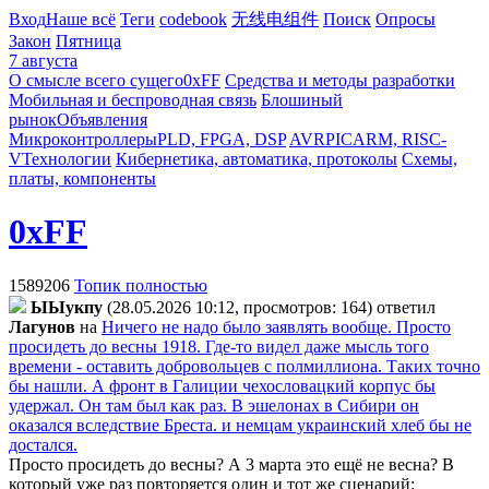
Вход
Наше всё
Теги
codebook
无线电组件
Поиск
Опросы
Закон
Пятница
7 августа
О смысле всего сущего
0xFF
Средства и методы разработки
Мобильная и беспроводная связь
Блошиный
рынок
Объявления
Микроконтроллеры
PLD, FPGA, DSP
AVR
PIC
ARM, RISC-
V
Технологии
Кибернетика, автоматика, протоколы
Схемы,
платы, компоненты
0xFF
1589206
Топик полностью
ЫЫyкпy
(28.05.2026 10:12, просмотров: 164)
ответил
Лaгyнoв
на
Ничего не надо было заявлять вообще. Просто
просидеть до весны 1918. Где-то видел даже мысль того
времени - оставить добровольцев с полмиллиона. Таких точно
бы нашли. А фронт в Галиции чехословацкий корпус бы
удержал. Он там был как раз. В эшелонах в Сибири он
оказался вследствие Бреста. и немцам украинский хлеб бы не
достался.
Просто просидеть до весны? А 3 марта это ещё не весна? В
который уже раз повторяется один и тот же сценарий: