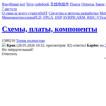
Вход
Наше всё
Теги
codebook
无线电组件
Поиск
Опросы
Закон
7 августа
О смысле всего сущего
0xFF
Средства и методы разработки
Моб
Микроконтроллеры
PLD, FPGA, DSP
AVR
PIC
ARM, RISC-V
Тех
Схемы, платы, компоненты
1589210
Топик полностью
Kpoк
(28.05.2026 10:32, просмотров: 82)
ответил
Бapбoc
на
Но твёрдотельный!
Ответить
Л