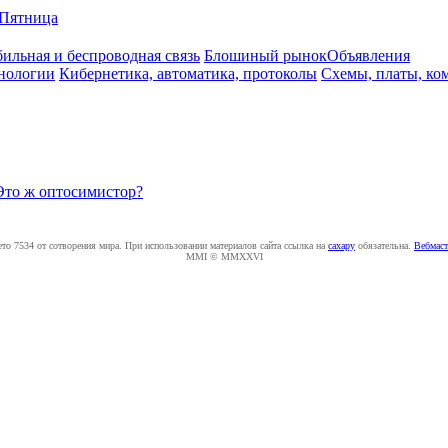
Пятница
ильная и беспроводная связь
Блошиный рынок
Объявления
нологии
Кибернетика, автоматика, протоколы
Схемы, платы, ко
Это ж оптосимистор?
ето 7534 от сотворения мира. При использовании материалов сайта ссылка на
caxapу
обязательна.
Вебмаст
MMI © MMXXVI