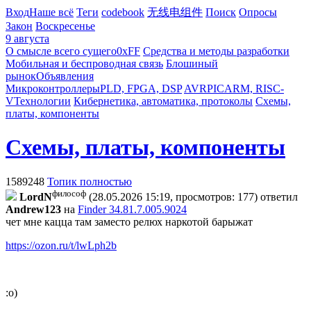
Вход
Наше всё
Теги
codebook
无线电组件
Поиск
Опросы
Закон
Воскресенье
9 августа
О смысле всего сущего
0xFF
Средства и методы разработки
Мобильная и беспроводная связь
Блошиный
рынок
Объявления
Микроконтроллеры
PLD, FPGA, DSP
AVR
PIC
ARM, RISC-
V
Технологии
Кибернетика, автоматика, протоколы
Схемы,
платы, компоненты
Схемы, платы, компоненты
1589248
Топик полностью
философ
LordN
(28.05.2026 15:19, просмотров: 177)
ответил
Andrew123
на
Finder 34.81.7.005.9024
чет мне кацца там заместо релюх наркотой барыжат
https://ozon.ru/t/lwLph2b
:о)