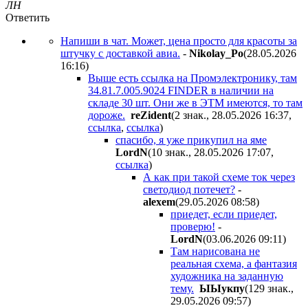
ЛН
Ответить
Напиши в чат. Может, цена просто для красоты за
штучку с доставкой авиа.
-
Nikolay_Po
(28.05.2026
16:16
)
Выше есть ссылка на Промэлектронику, там
34.81.7.005.9024 FINDER в наличии на
складе 30 шт. Они же в ЭТМ имеются, то там
дороже.
reZident
(2 знак., 28.05.2026 16:37
,
ссылка
,
ссылка
)
спасибо, я уже прикупил на яме
LordN
(10 знак., 28.05.2026 17:07
,
ссылка
)
А как при такой схеме ток через
светодиод потечет?
-
alexem
(29.05.2026 08:58
)
приедет, если приедет,
проверю!
-
LordN
(03.06.2026 09:11
)
Там нарисована не
реальная схема, а фантазия
художника на заданную
тему.
ЫЫyкпy
(129 знак.,
29.05.2026 09:57
)