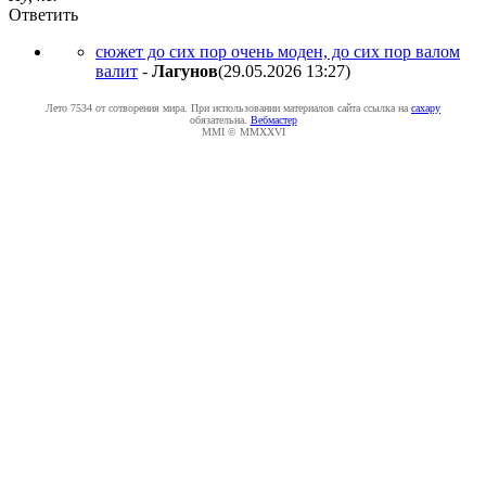
Ответить
сюжет до сих пор очень моден, до сих пор валом
валит
-
Лaгyнoв
(29.05.2026 13:27
)
Лето 7534 от сотворения мира. При использовании материалов сайта ссылка на
caxapу
обязательна.
Вебмастер
MMI © MMXXVI