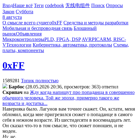
Вход
Наше всё
Теги
codebook
无线电组件
Поиск
Опросы
Закон
Суббота
8 августа
О смысле всего сущего
0xFF
Средства и методы разработки
Мобильная и беспроводная связь
Блошиный
рынок
Объявления
Микроконтроллеры
PLD, FPGA, DSP
AVR
PIC
ARM, RISC-
V
Технологии
Кибернетика, автоматика, протоколы
Схемы,
платы, компоненты
0xFF
1589281
Топик полностью
Бapбoc
(28.05.2026 20:36, просмотров: 363)
ответил
Cкpипaч
на
Жду когда напишут про попаданца в совершенно
обычного человека. Той же эпохи, примерно такого же
возраста и достатка...
Наверняка было. Лагунов вам точнее скажет. Он, кстати, меня
обломил, когда мне пригрезился сюжет о попаданце в самого
себя в нежном возрасте. Из шестидесяти в восемнадцать лет.
Он сказал что-то в том смысле, что сюжет поношен, и не
моден.
Ну, не.