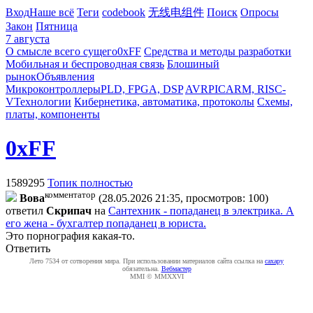
Вход
Наше всё
Теги
codebook
无线电组件
Поиск
Опросы
Закон
Пятница
7 августа
О смысле всего сущего
0xFF
Средства и методы разработки
Мобильная и беспроводная связь
Блошиный
рынок
Объявления
Микроконтроллеры
PLD, FPGA, DSP
AVR
PIC
ARM, RISC-
V
Технологии
Кибернетика, автоматика, протоколы
Схемы,
платы, компоненты
0xFF
1589295
Топик полностью
комментатор
Boвa
(28.05.2026 21:35, просмотров: 100)
ответил
Cкpипaч
на
Сантехник - попаданец в электрика. А
его жена - бухгалтер попаданец в юриста.
Это порнография какая-то.
Ответить
Лето 7534 от сотворения мира. При использовании материалов сайта ссылка на
caxapу
обязательна.
Вебмастер
MMI © MMXXVI