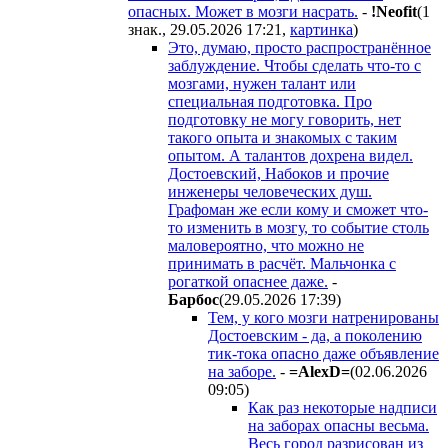
опасных. Может в мозги насрать.
-
!Neofit
(1
знак., 29.05.2026 17:21
,
картинка
)
Это, думаю, просто распространённое
заблуждение. Чтобы сделать что-то с
мозгами, нужен талант или
специальная подготовка. Про
подготовку не могу говорить, нет
такого опыта и знакомых с таким
опытом. А талантов дохрена видел.
Достоевский, Набоков и прочие
инженеры человеческих душ.
Графоман же если кому и сможет что-
то изменить в мозгу, то событие столь
маловероятно, что можно не
принимать в расчёт. Мальчонка с
рогаткой опаснее даже.
-
Бapбoc
(29.05.2026 17:39
)
Тем, у кого мозги натренированы
Достоевским - да, а поколению
тик-тока опасно даже объявление
на заборе.
-
=AlexD=
(02.06.2026
09:05
)
Как раз некоторые надписи
на заборах опасны весьма.
Весь город разрисован из