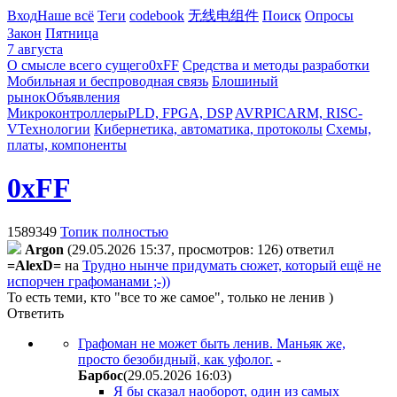
Вход
Наше всё
Теги
codebook
无线电组件
Поиск
Опросы
Закон
Пятница
7 августа
О смысле всего сущего
0xFF
Средства и методы разработки
Мобильная и беспроводная связь
Блошиный
рынок
Объявления
Микроконтроллеры
PLD, FPGA, DSP
AVR
PIC
ARM, RISC-
V
Технологии
Кибернетика, автоматика, протоколы
Схемы,
платы, компоненты
0xFF
1589349
Топик полностью
Argon
(29.05.2026 15:37, просмотров: 126)
ответил
=AlexD=
на
Трудно нынче придумать сюжет, который ещё не
испорчен графоманами ;-))
То есть теми, кто "все то же самое", только не ленив )
Ответить
Графоман не может быть ленив. Маньяк же,
просто безобидный, как уфолог.
-
Бapбoc
(29.05.2026 16:03
)
Я бы сказал наоборот, один из самых