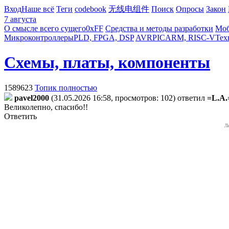
Вход
Наше всё
Теги
codebook
无线电组件
Поиск
Опросы
Закон
7 августа
О смысле всего сущего
0xFF
Средства и методы разработки
Моб
Микроконтроллеры
PLD, FPGA, DSP
AVR
PIC
ARM, RISC-V
Тех
Схемы, платы, компоненты
1589623
Топик полностью
pavel2000
(31.05.2026 16:58, просмотров: 102)
ответил
=L.A.
Великолепно, спасибо!!
Ответить
Л