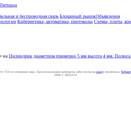
Пятница
ильная и беспроводная связь
Блошиный рынок
Объявления
нологии
Кибернетика, автоматика, протоколы
Схемы, платы, ко
=
на
Цилиндрик диаметром примерно 5 мм высота 4 мм. Полюса -
ето 7534 от сотворения мира. При использовании материалов сайта ссылка на
caxapу
обязательна.
Вебмаст
MMI © MMXXVI