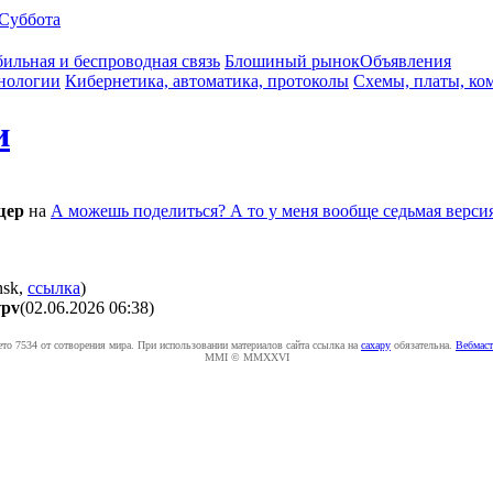
Суббота
ильная и беспроводная связь
Блошиный рынок
Объявления
нологии
Кибернетика, автоматика, протоколы
Схемы, платы, ко
и
щep
на
А можешь поделиться? А то у меня вообще седьмая версия
,
ссылка
)
vpv
(02.06.2026 06:38
)
ето 7534 от сотворения мира. При использовании материалов сайта ссылка на
caxapу
обязательна.
Вебмаст
MMI © MMXXVI