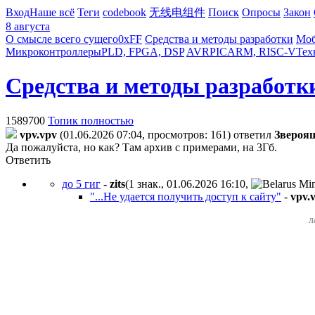
Вход
Наше всё
Теги
codebook
无线电组件
Поиск
Опросы
Закон
8 августа
О смысле всего сущего
0xFF
Средства и методы разработки
Моб
Микроконтроллеры
PLD, FPGA, DSP
AVR
PIC
ARM, RISC-V
Тех
Средства и методы разработк
1589700
Топик полностью
vpv.vpv
(01.06.2026 07:04, просмотров: 161)
ответил
Звepoя
Да пожалуйста, но как? Там архив с примерами, на 3Гб.
Ответить
до 5 гиг
-
zits
(1 знак., 01.06.2026 16:10
,
"...Не удается получить доступ к сайту"
-
vpv.
Л